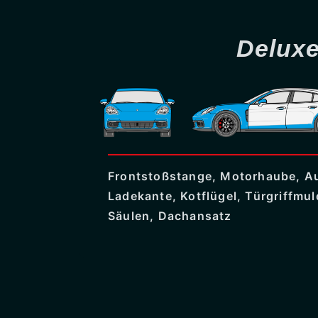
Delux
Frontstoßstange, Motorhaube, A
Ladekante, Kotflügel, Türgriffmul
Säulen, Dachansatz