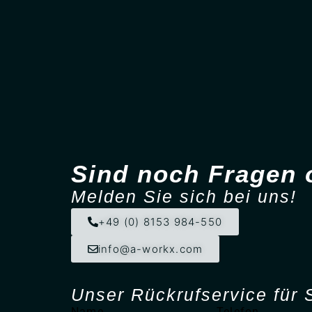
Sind noch Fragen 
Melden Sie sich bei uns!
+49 (0) 8153 984-550
info@a-workx.com
Unser Rück­ruf­service für 
Name
Telefon