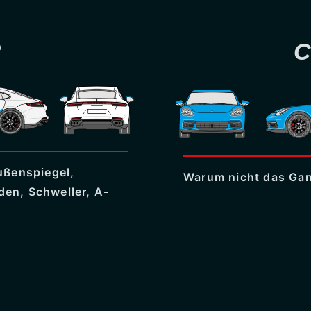
e
C
ußenspiegel,
Warum nicht das Ga
den, Schweller, A-