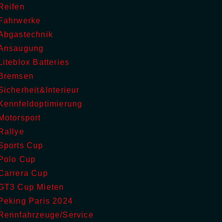
Reifen
Fahrwerke
Abgastechnik
Ansaugung
Liteblox Batteries
Bremsen
Sicherheit&Interieur
Kennfeldoptimierung
Motorsport
Rallye
Sports Cup
Polo Cup
Carrera Cup
GT3 Cup Mieten
Peking Paris 2024
Rennfahrzeuge/Service