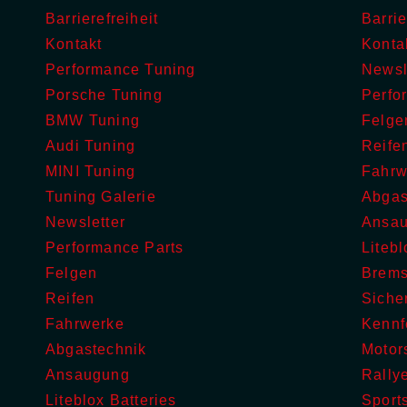
Barrierefreiheit
Barrie
Kontakt
Konta
Performance Tuning
Newsl
Porsche Tuning
Perfo
BMW Tuning
Felge
Audi Tuning
Reife
MINI Tuning
Fahrw
Tuning Galerie
Abgas
Newsletter
Ansa
Performance Parts
Litebl
Felgen
Brem
Reifen
Sicher
Fahrwerke
Kennf
Abgastechnik
Motor
Ansaugung
Rally
Liteblox Batteries
Sport