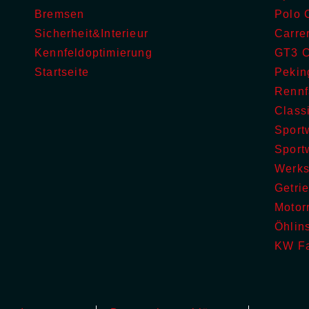
Bremsen
Polo 
Sicherheit&Interieur
Carre
Kennfeldoptimierung
GT3 C
Startseite
Pekin
Rennf
Class
Sport
Sport
Werks
Getri
Motor
Öhlin
KW F