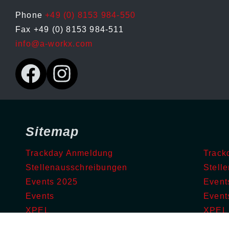
Phone
+49 (0) 8153 984-550
Fax +49 (0) 8153 984-511
info@a-workx.com
Sitemap
Trackday Anmeldung
Track
Stellenausschreibungen
Stell
Events 2025
Event
Events
Event
XPEL
XPEL
Barrierefreiheit
Barrie