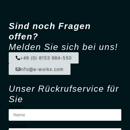
Sind noch Fragen
offen?
Melden Sie sich bei uns!
+49 (0) 8153 984-550
info@a-workx.com
Unser Rück­ruf­service für
Sie
Name
Telefon