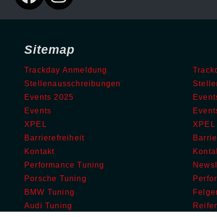
Sitemap
Trackday Anmeldung
Track
Stellenausschreibungen
Stell
Events 2025
Event
Events
Event
XPEL
XPEL
Barrierefreiheit
Barrie
Kontakt
Konta
Performance Tuning
Newsl
Porsche Tuning
Perfo
BMW Tuning
Felge
Audi Tuning
Reife