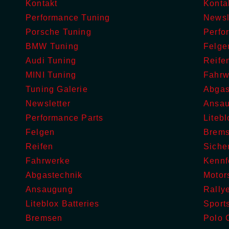
Kontakt
Konta
Performance Tuning
Newsl
Porsche Tuning
Perfo
BMW Tuning
Felge
Audi Tuning
Reife
MINI Tuning
Fahrw
Tuning Galerie
Abgas
Newsletter
Ansa
Performance Parts
Litebl
Felgen
Brem
Reifen
Sicher
Fahrwerke
Kennf
Abgastechnik
Motor
Ansaugung
Rally
Liteblox Batteries
Sport
Bremsen
Polo 