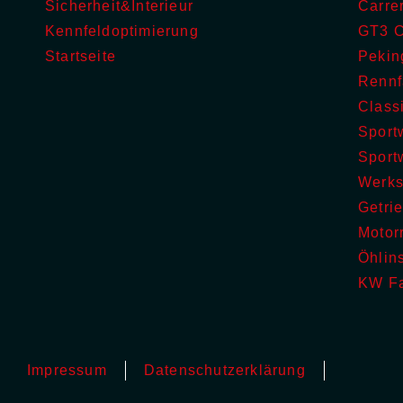
Sicherheit&Interieur
Carre
Kennfeldoptimierung
GT3 C
Startseite
Pekin
Rennf
Class
Sport
Sport
Werks
Getri
Motor
Öhlin
KW F
Impressum
Datenschutzerklärung