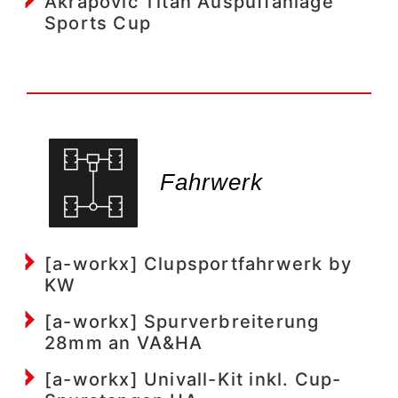
Akrapovic Titan Auspuffanlage
Sports Cup
Fahrwerk​
[a-workx] Clupsportfahrwerk by
KW
[a-workx] Spurverbreiterung
28mm an VA&HA
[a-workx] Univall-Kit inkl. Cup-